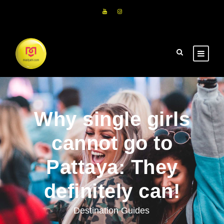
Why single girls
cannot go to
Pattaya: They
definitely can!
Destination Guides