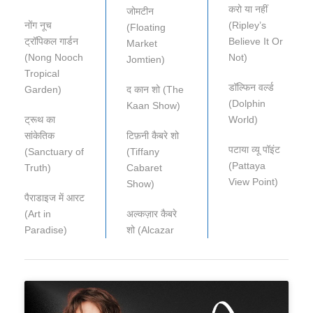
करो या नहीं
जोमटीन
नोंग नूच
(Ripley’s
(Floating
ट्रॉपिकल गार्डन
Believe It Or
Market
(Nong Nooch
Not)
Jomtien)
Tropical
डॉल्फिन वर्ल्ड
Garden)
द कान शो (The
(Dolphin
Kaan Show)
ट्रूथ का
World)
सांकेतिक
टिफ़नी कैबरे शो
पटाया व्यू पॉइंट
(Sanctuary of
(Tiffany
(Pattaya
Truth)
Cabaret
View Point)
Show)
पैराडाइज में आरट
(Art in
अल्कज़ार कैबरे
Paradise)
शो (Alcazar