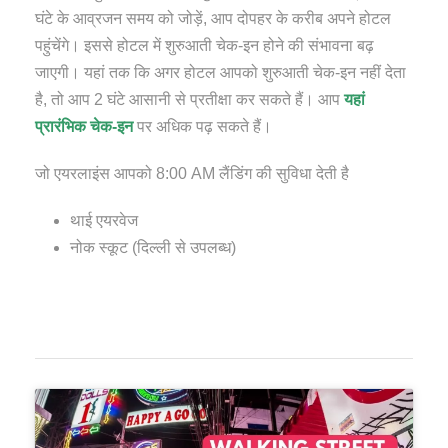
घंटे के आव्रजन समय को जोड़ें, आप दोपहर के करीब अपने होटल
पहुंचेंगे। इससे होटल में शुरुआती चेक-इन होने की संभावना बढ़
जाएगी। यहां तक ​​कि अगर होटल आपको शुरुआती चेक-इन नहीं देता
है, तो आप 2 घंटे आसानी से प्रतीक्षा कर सकते हैं। आप
यहां
प्रारंभिक चेक-इन
पर अधिक पढ़ सकते हैं।
जो एयरलाइंस आपको 8:00 AM लैंडिंग की सुविधा देती है
थाई एयरवेज
नोक स्कूट (दिल्ली से उपलब्ध)