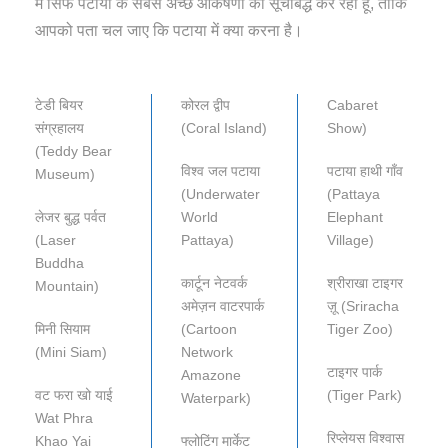
मैं सिर्फ पटाया के सबसे अच्छे आकर्षणों को सूचीबद्ध कर रहा हूं, ताकि
आपको पता चल जाए कि पटाया में क्या करना है।
टेडी बियर
कोरल द्वीप
Cabaret
संग्रहालय
(Coral Island)
Show)
(Teddy Bear
विश्व जल पटाया
पटाया हाथी गाँव
Museum)
(Underwater
(Pattaya
लेजर बुद्ध पर्वत
World
Elephant
(Laser
Pattaya)
Village)
Buddha
कार्टून नेटवर्क
श्रीराखा टाइगर
Mountain)
अमेज़न वाटरपार्क
ज़ू (Sriracha
मिनी सियाम
(Cartoon
Tiger Zoo)
(Mini Siam)
Network
टाइगर पार्क
Amazone
वट फरा खो याई
(Tiger Park)
Waterpark)
Wat Phra
रिप्लेयस विश्वास
Khao Yai
फ्लोटिंग मार्केट